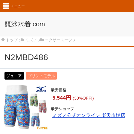
メニュー
競泳水着.com
トップ
ミズノ
エクサースーツ
N2MBD486
ジュニア
プリントモデル
最安価格
5,544円
(30%OFF!)
最安ショップ
ミズノ公式オンライン 楽天市場店