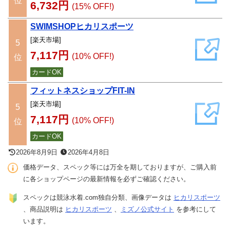
位
6,732円
(15% OFF!)
SWIMSHOPヒカリスポーツ
[楽天市場]
5
7,117円
(10% OFF!)
位
カードOK
フィットネスショップFIT-IN
[楽天市場]
5
7,117円
(10% OFF!)
位
カードOK
2026年8月9日
2026年4月8日
価格データ、スペック等には万全を期しておりますが、ご購入前
に各ショップページの最新情報を必ずご確認ください。
スペックは競泳水着.com独自分類、画像データは
ヒカリスポーツ
、商品説明は
ヒカリスポーツ
、
ミズノ公式サイト
を参考にして
います。