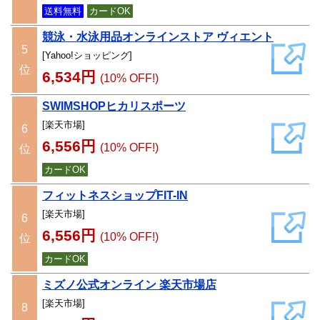
送料無料
カードOK
競泳・水泳用品オンラインストア ヴィエント
5
[Yahoo!ショッピング]
位
6,534円
(10% OFF!)
SWIMSHOPヒカリスポーツ
[楽天市場]
6
6,556円
(10% OFF!)
位
カードOK
フィットネスショップFIT-IN
[楽天市場]
6
6,556円
(10% OFF!)
位
カードOK
ミズノ公式オンライン 楽天市場店
[楽天市場]
8