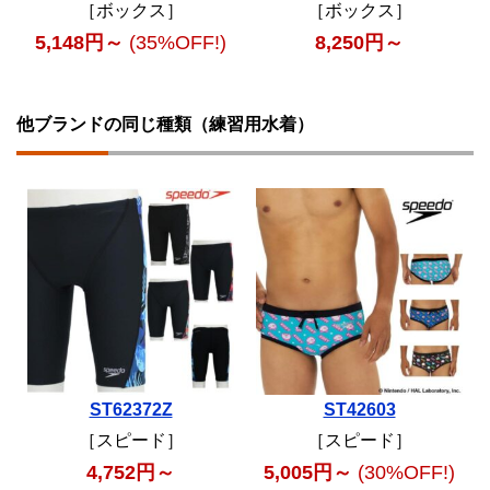
［ボックス］
［ボックス］
5,148円～
(35%OFF!)
8,250円～
他ブランドの同じ種類（練習用水着）
ST62372Z
ST42603
［スピード］
［スピード］
4,752円～
5,005円～
(30%OFF!)