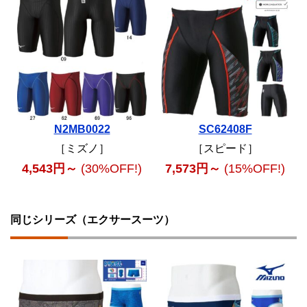
N2MB0022
SC62408F
［ミズノ］
［スピード］
4,543円～
(30%OFF!)
7,573円～
(15%OFF!)
同じシリーズ（エクサースーツ）