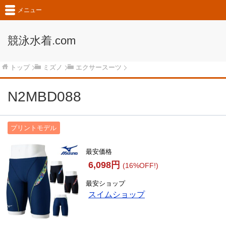
メニュー
競泳水着.com
トップ
ミズノ
エクサースーツ
N2MBD088
プリントモデル
最安価格
6,098円
(16%OFF!)
最安ショップ
スイムショップ