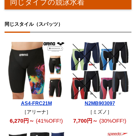
同じタイプの競泳水着
同じスタイル（スパッツ）
AS4-FRC21M
N2MB903097
［アリーナ］
［ミズノ］
6,270円～
(41%OFF!)
7,700円～
(30%OFF!)