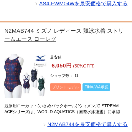
元気でポジティブなイメージを演出し・・・
AS4-FWM04Wを最安価格で購入する
N2MAB744 ミズノ レディース 競泳水着 ストリ
ームエース ローレグ
最安値
6,050円
(50%OFF!)
ショップ数
11
プリントモデル
FINA/WA承認
競泳用ローカット(小さめバックホール)[ウィメンズ] STREAM
ACEシリーズは、WORLD AQUATICS（国際水泳連盟）に承認さ
れたレース水着です。低抵抗を実現する撥水加工ニット素材を使
用し、体にフィットするス・・・
N2MAB744を最安価格で購入する