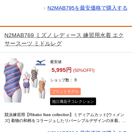
地が施され、快適なフィット感と優しい肌触りを実現。ポリエス
テル100％の塩素に強い素材を使用し、U・・・
N2MAB795を最安価格で購入する
N2MAB769 ミズノ レディース 練習用水着 エク
サースーツ ミドルレグ
最安値
5,995円
(50%OFF!)
ショップ数
8
プリントモデル
池江璃花子コレクション
競泳練習用【Rikako Ikee collection】ミディアムカット[ウィメン
ズ] 着物の和柄をコラージュしたリバーシブルデザインの水着。池
江璃花子選手の監修により、快適なフィット感と優しい肌触りを