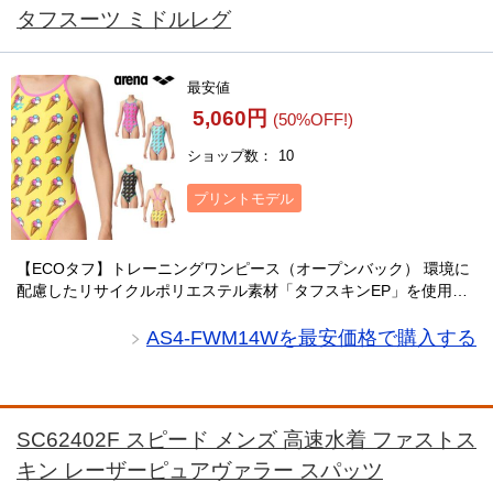
タフスーツ ミドルレグ
最安値
5,060円
(50%OFF!)
ショップ数
10
プリントモデル
【ECOタフ】トレーニングワンピース（オープンバック） 環境に
配慮したリサイクルポリエステル素材「タフスキンEP」を使用し
たTOUGHSUITシリーズの練習水着。アイスの柄にアリーナくん
が隠れているユニークなデザインが特・・・
AS4-FWM14Wを最安価格で購入する
SC62402F スピード メンズ 高速水着 ファストス
キン レーザーピュアヴァラー スパッツ