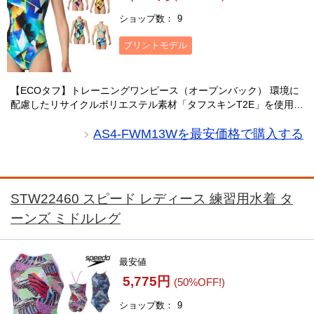
ショップ数
9
プリントモデル
【ECOタフ】トレーニングワンピース（オープンバック） 環境に
配慮したリサイクルポリエステル素材「タフスキンT2E」を使用し
たTOUGHSUITシリーズ。カラフルな幾何学柄が個性を引き立
て、光を感じさせるプリントは未来の・・・
AS4-FWM13Wを最安価格で購入する
STW22460 スピード レディース 練習用水着 タ
ーンズ ミドルレグ
最安値
5,775円
(50%OFF!)
ショップ数
9