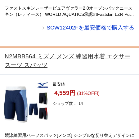
ファストスキンレーザーピュアヴァラー2.0オープンバックニース
キン（レディース） WORLD AQUATICS承認のFastskin LZR Pure
Valorシリーズの最新進化版、NEW Fastskin LZR P・・・
SCW12402Fを最安価格で購入する
N2MBB564 ミズノ メンズ 練習用水着 エクサー
スーツ スパッツ
最安値
4,559円
(31%OFF!)
ショップ数
14
競泳練習用ハーフスパッツ[メンズ] シンプルな切り替えデザインに