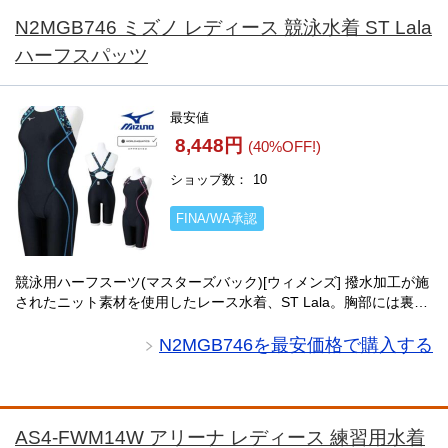
N2MGB746 ミズノ レディース 競泳水着 ST Lala
ハーフスパッツ
最安値
8,448円
(40%OFF!)
ショップ数
10
FINA/WA承認
競泳用ハーフスーツ(マスターズバック)[ウィメンズ] 撥水加工が施
されたニット素材を使用したレース水着、ST Lala。胸部には裏地
が付いており、安心して着用できます。煌めく球状の宝石のグラ
フィックが部分的に施され、華や・・・
N2MGB746を最安価格で購入する
AS4-FWM14W アリーナ レディース 練習用水着