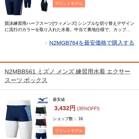
プリントモデル
競泳練習用ハーフスーツ[ウィメンズ] シンプルな切り替えデザイン
に流行のカラーを取り入れた水着。中当て裏地仕様で、カップフ
ック受けも付いており、快適なフィット感と優しい肌触りを実
現。ポリエステル100％の塩素に強い素材を・・・
N2MGB764を最安価格で購入する
N2MBB561 ミズノ メンズ 練習用水着 エクサー
スーツ ボックス
最安値
3,432円
(35%OFF!)
ショップ数
16
プリントモデル