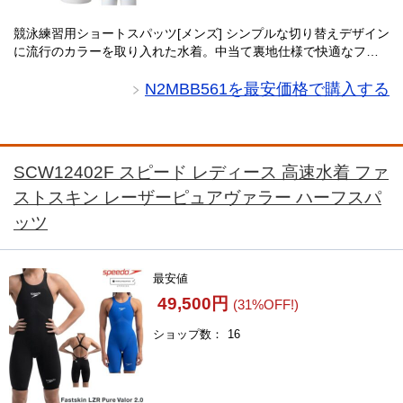
競泳練習用ショートスパッツ[メンズ] シンプルな切り替えデザイン
に流行のカラーを取り入れた水着。中当て裏地仕様で快適なフィ
ット感を実現し、優しい肌触りが魅力です。ポリエステル100％の
塩素に強い素材を使用し、U-Fitを・・・
N2MBB561を最安価格で購入する
SCW12402F スピード レディース 高速水着 ファ
ストスキン レーザーピュアヴァラー ハーフスパ
ッツ
最安値
49,500円
(31%OFF!)
ショップ数
16