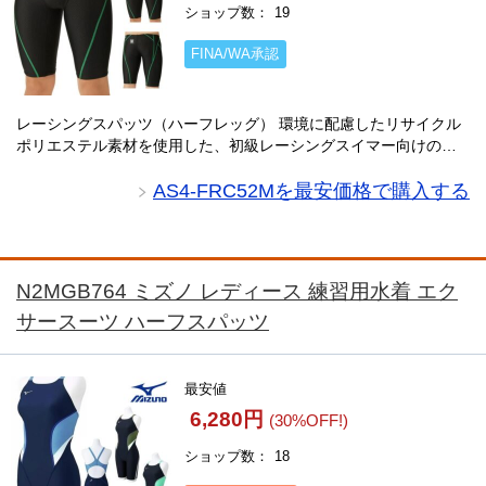
ショップ数
19
FINA/WA承認
レーシングスパッツ（ハーフレッグ） 環境に配慮したリサイクル
ポリエステル素材を使用した、初級レーシングスイマー向けの
AQUA RACINGシリーズ。伸びのあるフィット感と安心感のある
地厚な生地が特徴です。はっ水加工により・・・
AS4-FRC52Mを最安価格で購入する
N2MGB764 ミズノ レディース 練習用水着 エク
サースーツ ハーフスパッツ
最安値
6,280円
(30%OFF!)
ショップ数
18