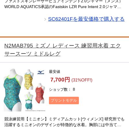
ファストスキンレーザーピュアインテント2.0ジャマー（メンズ）
WORLD AQUATICS承認のFastskin LZR Pure Intent 2.0ジャマー
は、スイマーのために開発された最新モデルです。コンプレッ
シ・・・
SC62401Fを最安価格で購入する
N2MAB795 ミズノ レディース 練習用水着 エク
サースーツ ミドルレグ
最安値
7,700円
(31%OFF!)
ショップ数
8
プリントモデル
競泳練習用【ミニオン】ミディアムカット[ウィメンズ] 研究所でも
活躍するミニオンのデザインが特徴的な水着。胸部には中当て裏