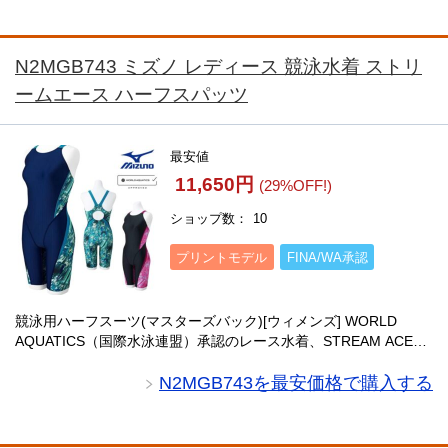
N2MGB743 ミズノ レディース 競泳水着 ストリ
ームエース ハーフスパッツ
最安値
11,650円
(29%OFF!)
ショップ数
10
プリントモデル
FINA/WA承認
競泳用ハーフスーツ(マスターズバック)[ウィメンズ] WORLD
AQUATICS（国際水泳連盟）承認のレース水着、STREAM ACE
は、低抵抗・撥水加工のニット素材を使用しています。シャープ
な前身と、都市のエネルギー・・・
N2MGB743を最安価格で購入する