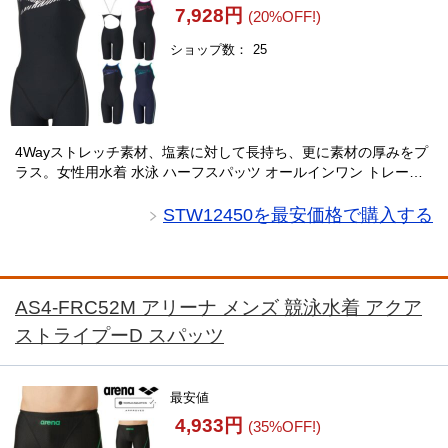
7,928円
(20%OFF!)
ショップ数
25
4Wayストレッチ素材、塩素に対して長持ち、更に素材の厚みをプ
ラス。女性用水着 水泳 ハーフスパッツ オールインワン トレーニ
ング 商品名：スピード SPEEDO 競泳水着 練習用水着 レディース
ゼブラスタックターンズ・・・
STW12450を最安価格で購入する
AS4-FRC52M アリーナ メンズ 競泳水着 アクア
ストライプーD スパッツ
最安値
4,933円
(35%OFF!)