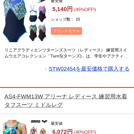
最安値
5,140円
(45%OFF!)
ショップ数
10
プリントモデル
リニアグラディエンツターンズスーツ（レディース） 練習用スイ
ムウエアコレクション「TurnS(ターンズ)」は、学生やアクティブ
スイマーのトレーニングをサポートします。バストラインをカモ
フラージュするデザインで、耐塩素性と・・・
STW02454を最安価格で購入する
AS4-FWM13W アリーナ レディース 練習用水着
タフスーツ ミドルレグ
最安値
6,072円
(40%OFF!)