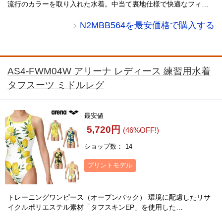
流行のカラーを取り入れた水着。中当て裏地仕様で快適なフィッ
ト感を実現し、優しい肌触りが特徴です。ポリエステル100％の素
材は塩素に強く、U-Fitを採用して・・・
N2MBB564を最安価格で購入する
AS4-FWM04W アリーナ レディース 練習用水着
タフスーツ ミドルレグ
最安値
5,720円
(46%OFF!)
ショップ数
14
プリントモデル
トレーニングワンピース（オープンバック） 環境に配慮したリサ
イクルポリエステル素材「タフスキンEP」を使用した
TOUGHSUITシリーズ。Naturalizeテーマ柄のレモンプリントが、