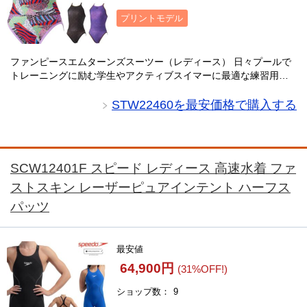
プリントモデル
ファンピースエムターンズスーツー（レディース） 日々プールで
トレーニングに励む学生やアクティブスイマーに最適な練習用ス
イムウエア「TurnS」。セパレートタイプで着脱が簡単、肩への負
担を軽減します。高い耐塩素性と優れた4・・・
STW22460を最安価格で購入する
SCW12401F スピード レディース 高速水着 ファ
ストスキン レーザーピュアインテント ハーフス
パッツ
最安値
64,900円
(31%OFF!)
ショップ数
9