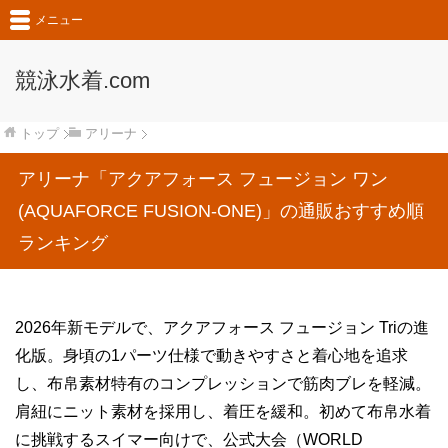
メニュー
競泳水着.com
トップ
アリーナ
アリーナ「アクアフォース フュージョン ワン
(AQUAFORCE FUSION-ONE)」の通販おすすめ順
ランキング
2026年新モデルで、アクアフォース フュージョン Triの進
化版。身頃の1パーツ仕様で動きやすさと着心地を追求
し、布帛素材特有のコンプレッションで筋肉ブレを軽減。
肩紐にニット素材を採用し、着圧を緩和。初めて布帛水着
に挑戦するスイマー向けで、公式大会（WORLD