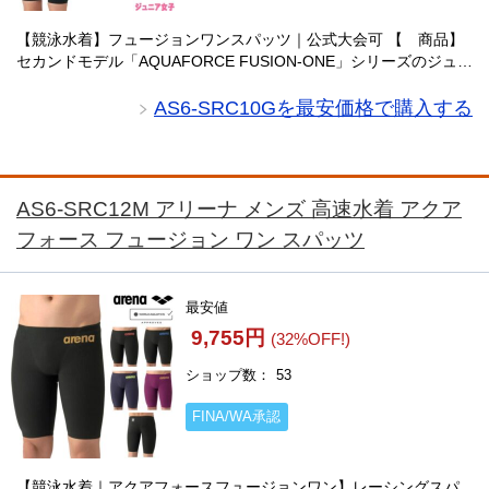
【競泳水着】フュージョンワンスパッツ｜公式大会可 【 商品】
セカンドモデル「AQUAFORCE FUSION-ONE」シリーズのジュニ
ア用競泳水着。WORLD AQUATICS承認で公式大会対応。身頃1パ
ーツ仕様と布帛・・・
AS6-SRC10Gを最安価格で購入する
AS6-SRC12M アリーナ メンズ 高速水着 アクア
フォース フュージョン ワン スパッツ
最安値
9,755円
(32%OFF!)
ショップ数
53
FINA/WA承認
【競泳水着｜アクアフォースフュージョンワン】レーシングスパ