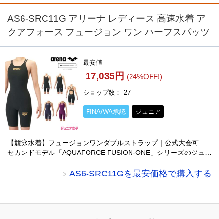
AS6-SRC11G アリーナ レディース 高速水着 ア
クアフォース フュージョン ワン ハーフスパッツ
最安値
17,035円
(24%OFF!)
ショップ数
27
FINA/WA承認
ジュニア
【競泳水着】フュージョンワンダブルストラップ｜公式大会可
セカンドモデル「AQUAFORCE FUSION-ONE」シリーズのジュニ
ア用競泳水着。WORLD AQUATICS承認の布帛素材で1パーツ仕様
とダブルストラ・・・
AS6-SRC11Gを最安価格で購入する