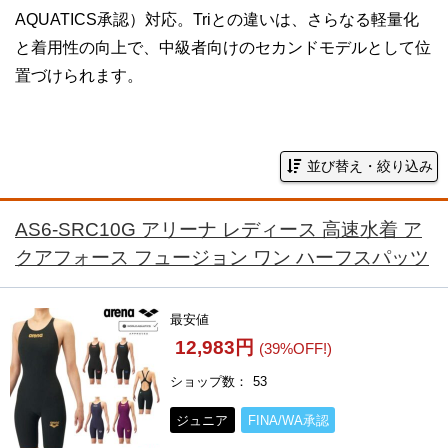
AQUATICS承認）対応。Triとの違いは、さらなる軽量化
と着用性の向上で、中級者向けのセカンドモデルとして位
置づけられます。
並び替え・絞り込み
AS6-SRC10G アリーナ レディース 高速水着 ア
クアフォース フュージョン ワン ハーフスパッツ
最安値
12,983円
(39%OFF!)
ショップ数
53
ジュニア
FINA/WA承認