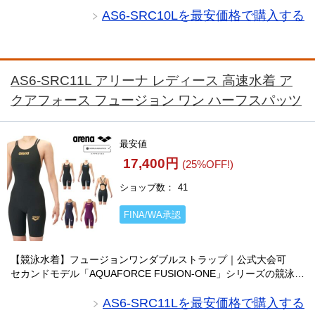
競泳水着。WORLD AQUAT・・・
AS6-SRC10Lを最安価格で購入する
AS6-SRC11L アリーナ レディース 高速水着 ア
クアフォース フュージョン ワン ハーフスパッツ
最安値
17,400円
(25%OFF!)
ショップ数
41
FINA/WA承認
【競泳水着】フュージョンワンダブルストラップ｜公式大会可
セカンドモデル「AQUAFORCE FUSION-ONE」シリーズの競泳水
着。WORLD AQUATICS承認の公式大会対応モデルで、布帛素材
を初めて試すスイ・・・
AS6-SRC11Lを最安価格で購入する