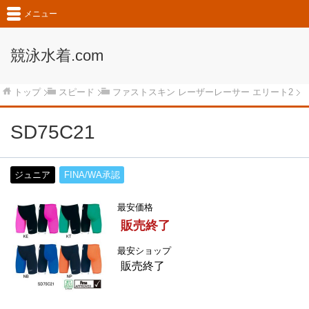
メニュー
競泳水着.com
トップ
スピード
ファストスキン レーザーレーサー エリート2
SD75C21
ジュニア
FINA/WA承認
最安価格
販売終了
最安ショップ
販売終了