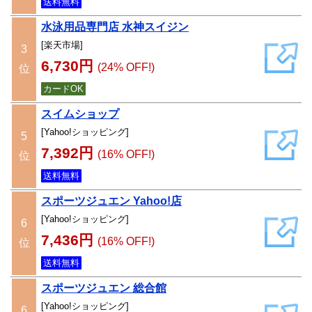
送料無料
水泳用品専門店 水神スイジン
[楽天市場]
3
6,730円
(24% OFF!)
位
カードOK
スイムショップ
[Yahoo!ショッピング]
5
7,392円
(16% OFF!)
位
送料無料
スポーツジュエン Yahoo!店
[Yahoo!ショッピング]
6
7,436円
(16% OFF!)
位
送料無料
スポーツジュエン 総合館
[Yahoo!ショッピング]
6