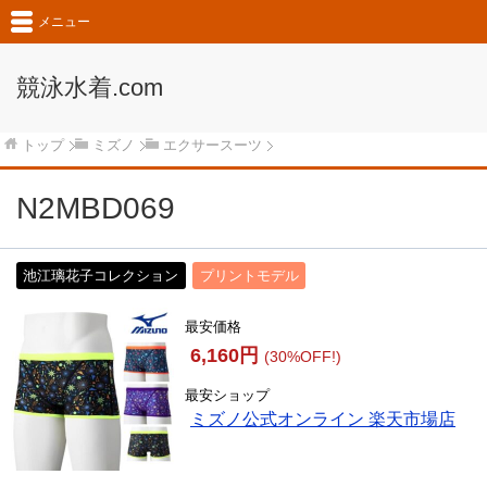
メニュー
競泳水着.com
トップ
ミズノ
エクサースーツ
N2MBD069
池江璃花子コレクション
プリントモデル
最安価格
6,160円
(30%OFF!)
最安ショップ
ミズノ公式オンライン 楽天市場店