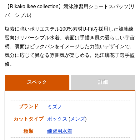
【Rikako Ikee collection】競泳練習用ショートスパッツ(リ
バーシブル)
塩素に強いポリエステル100%素材U-Fitを採用した競泳練
習向けリバーシブル水着。表面は手描き風の愛らしい宇宙
柄、裏面はビックバンをイメージした力強いデザインで、
気分に応じて異なる雰囲気が楽しめる。池江璃花子選手監
修。
スペック
詳細
ブランド
ミズノ
カットタイプ
ボックス
(
メンズ
)
種類
練習用水着