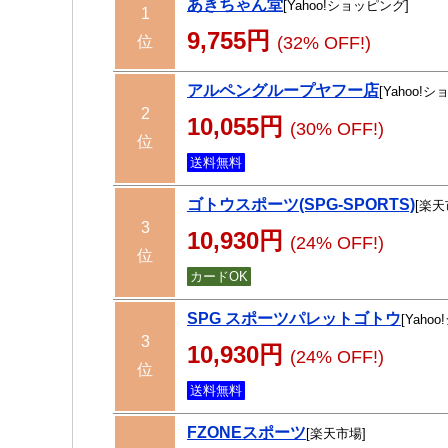
あきちゃん堂
[Yahoo!ショッピング]
1
9,755円
位
(32% OFF!)
アルペングループヤフー店
[Yahoo!
2
10,055円
(30% OFF!)
位
送料無料
ゴトウスポーツ(SPG-SPORTS)
[楽天
3
10,930円
(24% OFF!)
位
カードOK
SPG スポーツパレットゴトウ
[Yaho
3
10,930円
(24% OFF!)
位
送料無料
FZONEスポーツ
[楽天市場]