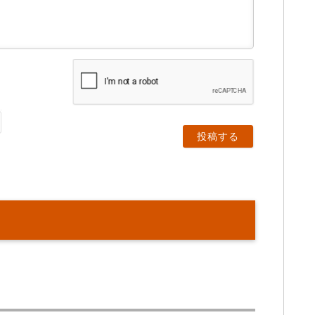
名
前
（
任
意
）