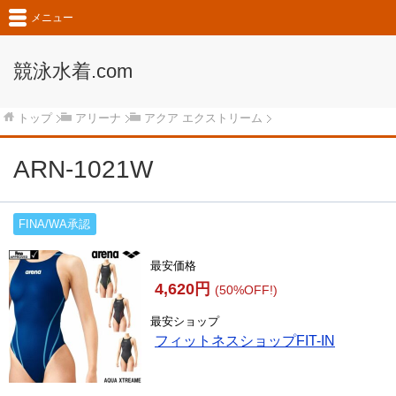
メニュー
競泳水着.com
トップ
アリーナ
アクア エクストリーム
ARN-1021W
FINA/WA承認
最安価格
4,620円
(50%OFF!)
最安ショップ
フィットネスショップFIT-IN