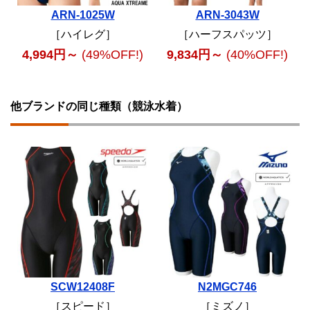
ARN-1025W
ARN-3043W
［ハイレグ］
［ハーフスパッツ］
4,994円～
(49%OFF!)
9,834円～
(40%OFF!)
他ブランドの同じ種類（競泳水着）
SCW12408F
N2MGC746
［スピード］
［ミズノ］