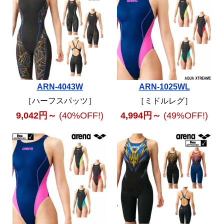
ARN-4043W
ARN-1025WL
［ハーフスパッツ］
［ミドルレグ］
9,042円～
(40%OFF!)
4,994円～
(49%OFF!)