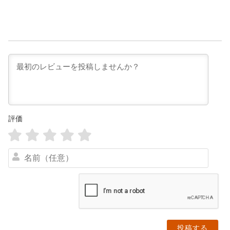
評価
名
前
（
任
意
）