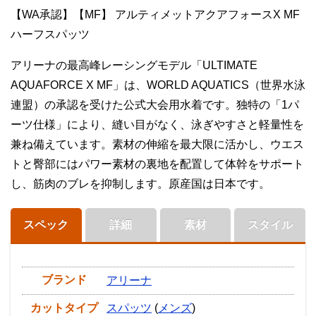
【WA承認】【MF】 アルティメットアクアフォースX MF
ハーフスパッツ
アリーナの最高峰レーシングモデル「ULTIMATE
AQUAFORCE X MF」は、WORLD AQUATICS（世界水泳
連盟）の承認を受けた公式大会用水着です。独特の「1パ
ーツ仕様」により、縫い目がなく、泳ぎやすさと軽量性を
兼ね備えています。素材の伸縮を最大限に活かし、ウエス
トと臀部にはパワー素材の裏地を配置して体幹をサポート
し、筋肉のブレを抑制します。原産国は日本です。
スペック
詳細
素材
スタイル
ブランド
アリーナ
カットタイプ
スパッツ
(
メンズ
)