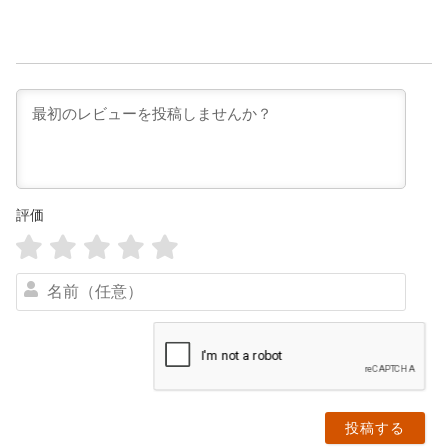
評価
名
前
（
任
意
）