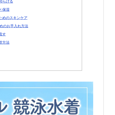
和らげる
と保湿
ためのスキンケア
めのお手入れ方法
流す
管方法