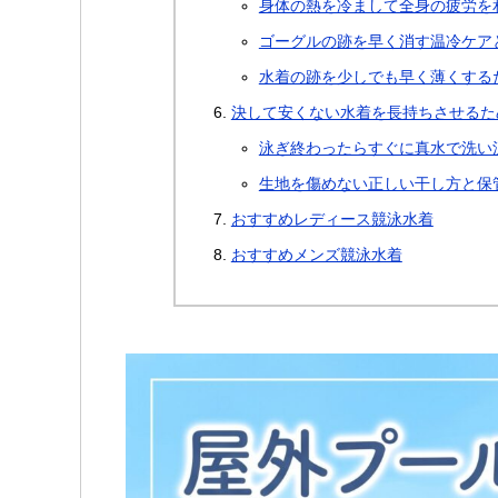
身体の熱を冷まして全身の疲労を
ゴーグルの跡を早く消す温冷ケア
水着の跡を少しでも早く薄くする
決して安くない水着を長持ちさせるた
泳ぎ終わったらすぐに真水で洗い
生地を傷めない正しい干し方と保
おすすめレディース競泳水着
おすすめメンズ競泳水着