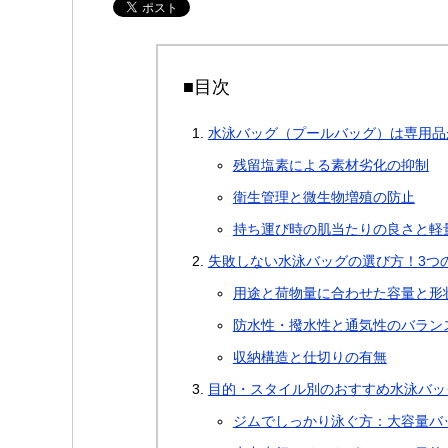
■目次
水泳バッグ（プールバッグ）は専用品
残留塩素による素材劣化の抑制
衛生管理と微生物増殖の防止
持ち運び時の肌当たりの良さと軽
失敗しない水泳バッグの選び方！3つ
用途と荷物量に合わせた容量と形
防水性・撥水性と通気性のバラン
収納構造と仕切りの有無
目的・スタイル別のおすすめ水泳バッ
ジムでしっかり泳ぐ方：大容量バ