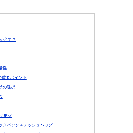
が必要？
量性
の重要ポイント
状の選択
ス
グ形状
ックパック＋メッシュバッグ