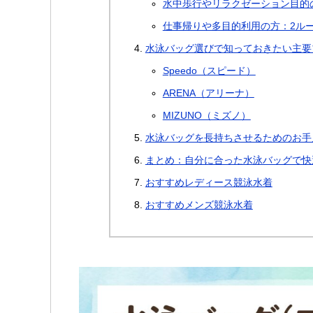
水中歩行やリラクゼーション目的
仕事帰りや多目的利用の方：2ル
水泳バッグ選びで知っておきたい主要
Speedo（スピード）
ARENA（アリーナ）
MIZUNO（ミズノ）
水泳バッグを長持ちさせるためのお手
まとめ：自分に合った水泳バッグで快
おすすめレディース競泳水着
おすすめメンズ競泳水着