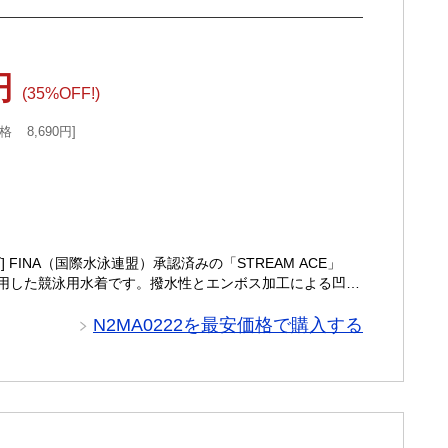
8円
(35%OFF!)
格
8,690円
FINA（国際水泳連盟）承認済みの「STREAM ACE」
用した競泳用水着です。撥水性とエンボス加工による凹凸
N2MA0222を最安価格で購入する