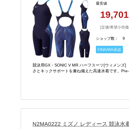
最安値
19,70
定価/希望小売価
ショップ数
9
FINA/WA承認
競泳用GX・SONIC V MR ハーフスーツ[ウィメンズ]
さとキックサポートを兼ね備えた高速水着です。Pre-
N2MA0222 ミズノ レディース 競泳