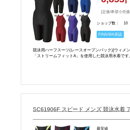
定価/希望小売価
ショップ数
10
FINA/WA承認
競泳用ハーフスーツ(レースオープンバック)[ウィメンズ]
「ストリームフィットA」を使用した競泳用水着です
抗を減・・・
SC61906F スピード メンズ 競泳水着 ア
最安値