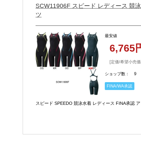
SCW11906F スピード レディース 競泳
ツ
最安値
6,76
定価/希望小売価
ショップ数
9
FINA/WA承認
スピード SPEEDO 競泳水着 レディース FINA承認 アト