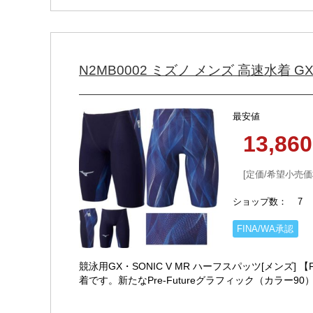
N2MB0002 ミズノ メンズ 高速水着 G
最安値
13,86
定価/希望小売価
ショップ数
7
FINA/WA承認
競泳用GX・SONIC V MR ハーフスパッツ[メンズ] 
着です。新たなPre-Futureグラフィック（カラー