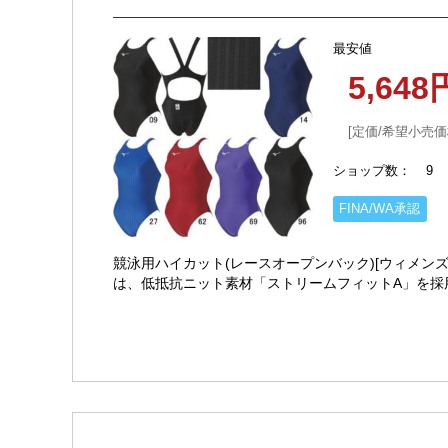
最安値
5,64
定価/希望小売価
ショップ数
9
FINA/WA承認
競泳用ハイカット(レースオープンバック)[ウィメンズ] 
は、低抵抗ニット素材「ストリームフィットA」を採
形状が・・・