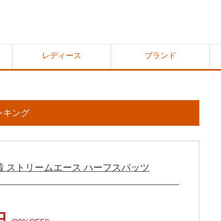
レディース
ブランド
ンキング
水着 ストリームエース ハーフスパッツ
3円