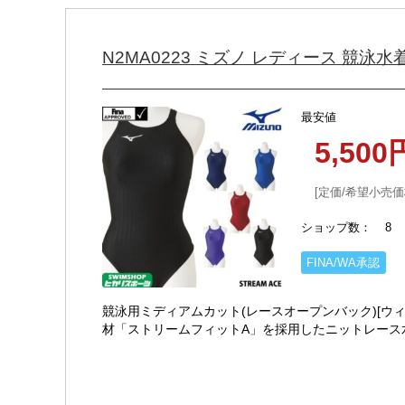
N2MA0223 ミズノ レディース 競泳
最安値
5,50
定価/希望小売価
ショップ数
8
FINA/WA承認
競泳用ミディアムカット(レースオープンバック)[ウィメン
材「ストリームフィットA」を採用したニットレース
流れ・・・