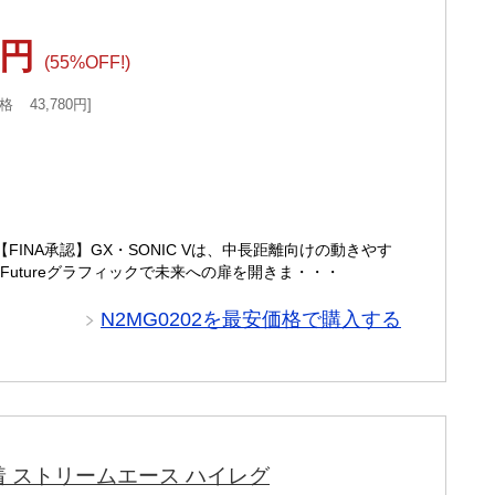
1円
(55%OFF!)
格
43,780円
 【FINA承認】GX・SONIC Vは、中長距離向けの動きやす
Futureグラフィックで未来への扉を開きま・・・
N2MG0202を最安価格で購入する
水着 ストリームエース ハイレグ