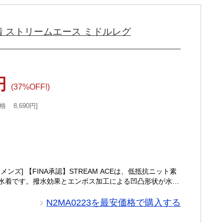
水着 ストリームエース ミドルレグ
0円
(37%OFF!)
格
8,690円
ズ] 【FINA承認】STREAM ACEは、低抵抗ニット素
水着です。撥水効果とエンボス加工による凹凸形状が水の
N2MA0223を最安価格で購入する