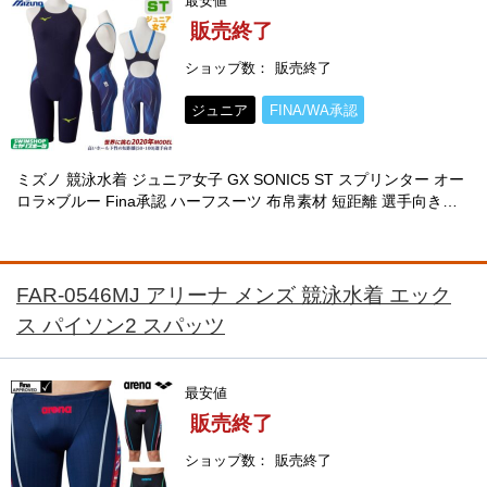
最安値
販売終了
ショップ数
販売終了
ジュニア
FINA/WA承認
ミズノ 競泳水着 ジュニア女子 GX SONIC5 ST スプリンター オー
ロラ×ブルー Fina承認 ハーフスーツ 布帛素材 短距離 選手向き
MIZUNO 高速水着 2020年モデル N2MG0201-J
FAR-0546MJ アリーナ メンズ 競泳水着 エック
ス パイソン2 スパッツ
最安値
販売終了
ショップ数
販売終了