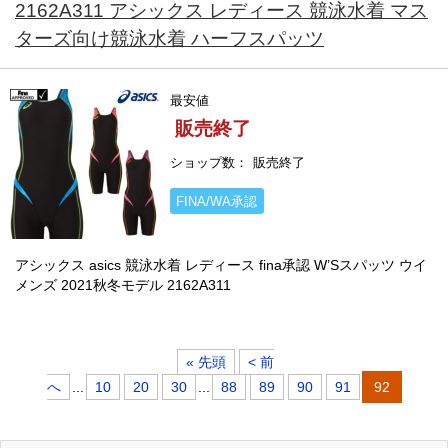
2162A311 アシックス レディース 競泳水着 マス
ターズ向け競泳水着 ハーフスパッツ
最安値
販売終了
ショップ数
販売終了
FINA/WA承認
アシックス asics 競泳水着 レディース fina承認 W’Sスパッツ ウイ
メンズ 2021秋冬モデル 2162A311
« 先頭
< 前
へ
...
10
20
30
...
88
89
90
91
92