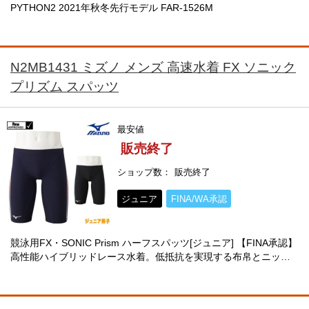
PYTHON2 2021年秋冬先行モデル FAR-1526M
N2MB1431 ミズノ メンズ 高速水着 FX ソニック
プリズム スパッツ
最安値
販売終了
ショップ数
販売終了
ジュニア
FINA/WA承認
競泳用FX・SONIC Prism ハーフスパッツ[ジュニア] 【FINA承認】
高性能ハイブリッドレース水着。低抵抗を実現する布帛とニット
を組み合わせ、グラデーションプリントでデザイン性も追求。前
身・前腿・臀部には撥水性・・・