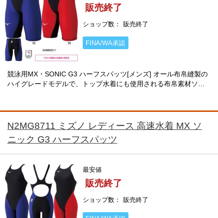
販売終了
ショップ数
販売終了
FINA/WA承認
競泳用MX・SONIC G3 ハーフスパッツ[メンズ] オール布帛縫製の
ハイグレードモデルで、トップ水着にも使用される布帛素材ソニ
ックライトHPを採用。動きやすさと速さを追求した設計が特徴。
股下は24.0cm（Mサイズ）・・・
N2MG8711 ミズノ レディース 高速水着 MX ソ
ニック G3 ハーフスパッツ
最安値
販売終了
ショップ数
販売終了