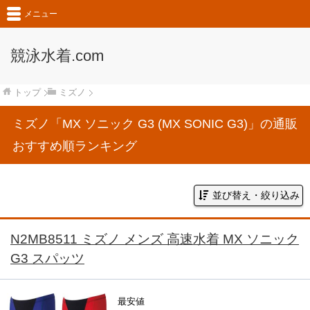
メニュー
競泳水着.com
トップ
ミズノ
ミズノ「MX ソニック G3 (MX SONIC G3)」の通販
おすすめ順ランキング
並び替え・絞り込み
N2MB8511 ミズノ メンズ 高速水着 MX ソニック
G3 スパッツ
最安値